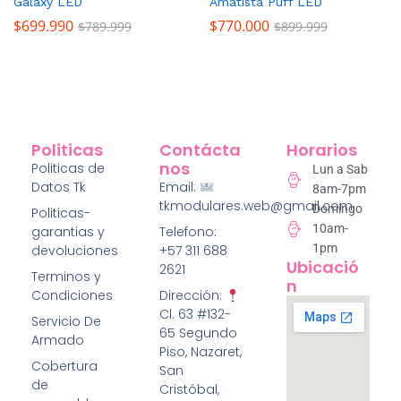
Galaxy LED
Amatista Puff LED
$
699.990
$
770.000
$
789.999
$
899.999
Politicas
Contácta
Horarios
Nos
Politicas de
Lun a Sab
Datos Tk
Email:
8am-7pm
tkmodulares.web@gmail.com
Domingo
Politicas-
10am-
garantias y
Telefono:
1pm
devoluciones
+57 311 688
Ubicació
2621
Terminos y
N
Condiciones
Dirección:
Cl. 63 #132-
Servicio De
65 Segundo
Armado
Piso, Nazaret,
Cobertura
San
de
Cristóbal,