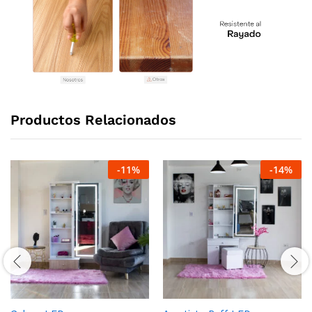
Productos Relacionados
-
11
%
-
14
%