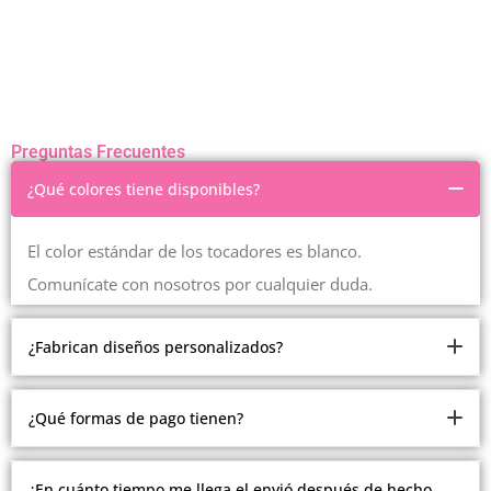
Preguntas Frecuentes
¿Qué colores tiene disponibles?
El color estándar de los tocadores es blanco.
Comunícate con nosotros por cualquier duda.
¿Fabrican diseños personalizados?
Somos fabricantes.
¿Qué formas de pago tienen?
Pero debido a la cantidad de modelos y estilos que
manejamos, no estamos realizando modelos
Ofrecemos múltiples formas de pago.
¿En cuánto tiempo me llega el envió después de hecho