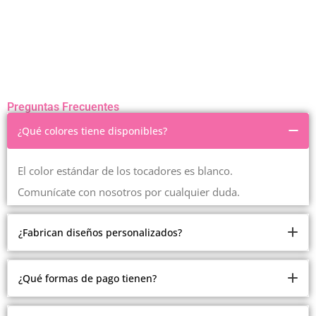
Preguntas Frecuentes
¿Qué colores tiene disponibles?
El color estándar de los tocadores es blanco.
Comunícate con nosotros por cualquier duda.
¿Fabrican diseños personalizados?
Somos fabricantes.
¿Qué formas de pago tienen?
Pero debido a la cantidad de modelos y estilos que
manejamos, no estamos realizando modelos