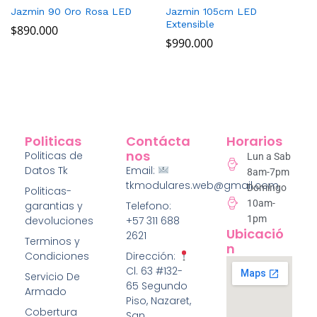
Jazmin 90 Oro Rosa LED
Jazmin 105cm LED
Extensible
$
890.000
$
990.000
Politicas
Contácta
Horarios
Nos
Politicas de
Lun a Sab
Datos Tk
Email:
8am-7pm
tkmodulares.web@gmail.com
Domingo
Politicas-
10am-
garantias y
Telefono:
1pm
devoluciones
+57 311 688
Ubicació
2621
Terminos y
N
Condiciones
Dirección:
Cl. 63 #132-
Servicio De
65 Segundo
Armado
Piso, Nazaret,
Cobertura
San