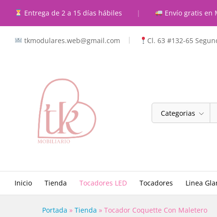
Tocador Coquette Con Malet
Entrega de 2 a 15 días hábiles
|
Envío gratis en 
Descripcion
Caracteristicas
Valoraci
tkmodulares.web@gmail.com
Cl. 63 #132-65 Segund
Categorias
Inicio
Tienda
Tocadores LED
Tocadores
Linea Gl
Portada
»
Tienda
»
Tocador Coquette Con Maletero