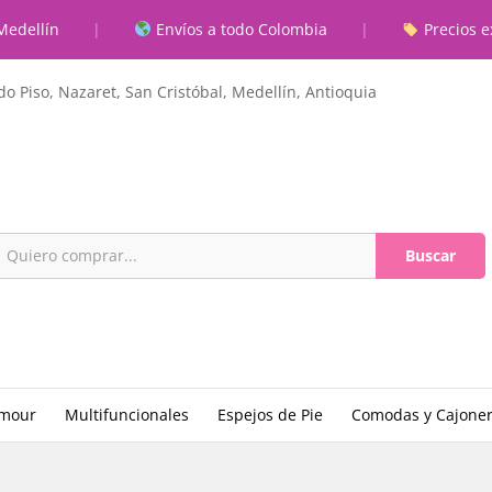
ero
Medellín
|
Envíos a todo Colombia
|
Precios e
ones (0)
o Piso, Nazaret, San Cristóbal, Medellín, Antioquia
Buscar
amour
Multifuncionales
Espejos de Pie
Comodas y Cajone