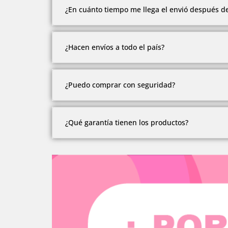
Ofrecemos múltiples formas de pago.
¿En cuánto tiempo me llega el envió después d
Contado, contra entrega en Medellín, recibimos 
Todos los envíos se realizan después del pago 
¿Hacen envíos a todo el país?
Tenemos envíos a ciudades principales y zona
¿Puedo comprar con seguridad?
Algunas zonas alejadas debes cotizar el envío.
Nuestro sitio web cuenta con los certificados d
¿Qué garantía tienen los productos?
Somos una empresa con más de 10 años en el 
Todos nuestros productos cuentan con 1 año d