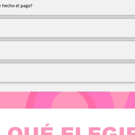
e hecho el pago?
todas las tarjetas, plan separé en Medellín, crédito ADDI y Sistec
de 2 a 15 días hábiles.
s aledañas.
e seguridad para la protección de datos de nuestros clientes.
mercado colombiano, siendo parte de los hogares.
e garantía.