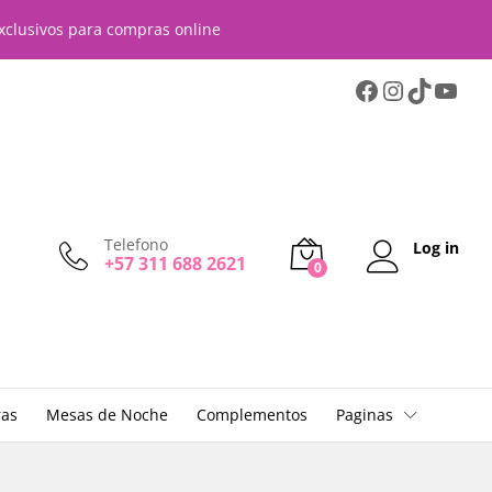
$
1.599.999
Añadir al carrito
xclusivos para compras online
Telefono
Log in
+57 311 688 2621
0
ras
Mesas de Noche
Complementos
Paginas