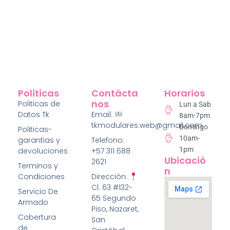
Politicas
Contácta
Horarios
Nos
Politicas de
Lun a Sab
Datos Tk
Email:
8am-7pm
tkmodulares.web@gmail.com
Domingo
Politicas-
10am-
garantias y
Telefono:
1pm
devoluciones
+57 311 688
Ubicació
2621
Terminos y
N
Condiciones
Dirección:
Cl. 63 #132-
Servicio De
65 Segundo
Armado
Piso, Nazaret,
Cobertura
San
de