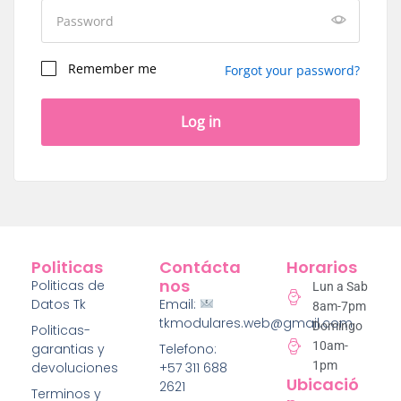
Remember me
Forgot your password?
Log in
Politicas
Contácta
Horarios
Nos
Politicas de
Lun a Sab
Datos Tk
Email:
8am-7pm
tkmodulares.web@gmail.com
Domingo
Politicas-
10am-
garantias y
Telefono:
1pm
devoluciones
+57 311 688
Ubicació
2621
Terminos y