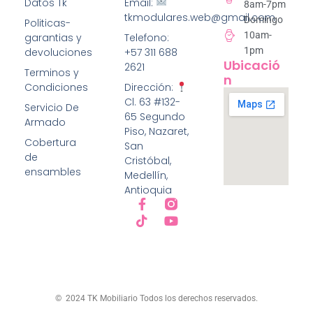
Datos Tk
Email:
8am-7pm
tkmodulares.web@gmail.com
Domingo
Politicas-
10am-
garantias y
Telefono:
1pm
devoluciones
+57 311 688
Ubicació
2621
Terminos y
N
Condiciones
Dirección:
Cl. 63 #132-
Servicio De
65 Segundo
Armado
Piso, Nazaret,
Cobertura
San
de
Cristóbal,
ensambles
Medellín,
Antioquia
© 2024 TK Mobiliario Todos los derechos reservados.