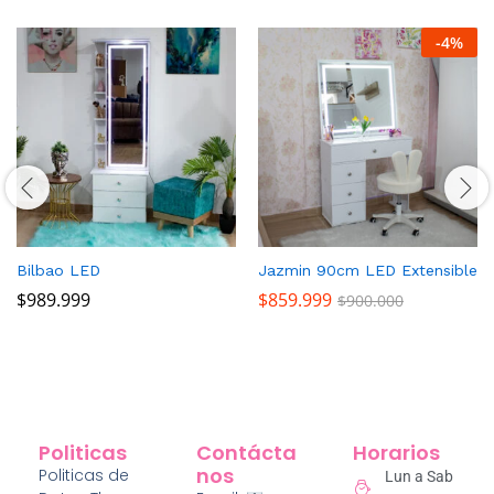
-
4
%
Bilbao LED
Jazmin 90cm LED Extensible
$
989.999
$
859.999
$
900.000
Politicas
Contácta
Horarios
Nos
Politicas de
Lun a Sab