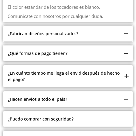
El color estándar de los tocadores es blanco.
Comunícate con nosotros por cualquier duda.
¿Fabrican diseños personalizados?
Somos fabricantes.
¿Qué formas de pago tienen?
Pero debido a la cantidad de modelos y estilos que
manejamos, no estamos realizando modelos
Ofrecemos múltiples formas de pago.
¿En cuánto tiempo me llega el envió después de hecho
personalizados.
el pago?
Contado, contra entrega en Medellín, recibimos todas las
Comunícate con nosotros con gusto te atenderemos
tarjetas, plan separé en Medellín, crédito ADDI y
Todos los envíos se realizan después del pago de 2 a 15
Sistecredito.
¿Hacen envíos a todo el país?
días hábiles.
Tenemos envíos a ciudades principales y zonas aledañas.
¿Puedo comprar con seguridad?
Algunas zonas alejadas debes cotizar el envío.