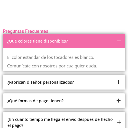
Preguntas Frecuentes
¿Qué colores tiene disponibles?
El color estándar de los tocadores es blanco.
Comunícate con nosotros por cualquier duda.
¿Fabrican diseños personalizados?
Somos fabricantes.
¿Qué formas de pago tienen?
Pero debido a la cantidad de modelos y estilos que
manejamos, no estamos realizando modelos
Ofrecemos múltiples formas de pago.
¿En cuánto tiempo me llega el envió después de hecho
personalizados.
el pago?
Contado, contra entrega en Medellín, recibimos todas las