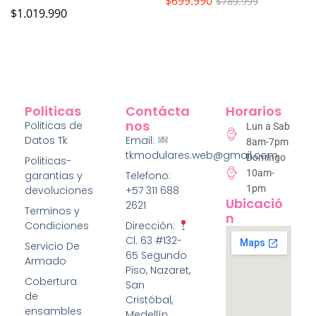
$
699.990
$
789.999
$
1.019.990
Politicas
Contácta
Horarios
Nos
Politicas de
Lun a Sab
Datos Tk
Email:
8am-7pm
tkmodulares.web@gmail.com
Domingo
Politicas-
10am-
garantias y
Telefono:
1pm
devoluciones
+57 311 688
Ubicació
2621
Terminos y
N
Condiciones
Dirección:
Cl. 63 #132-
Servicio De
65 Segundo
Armado
Piso, Nazaret,
Cobertura
San
de
Cristóbal,
ensambles
Medellín,