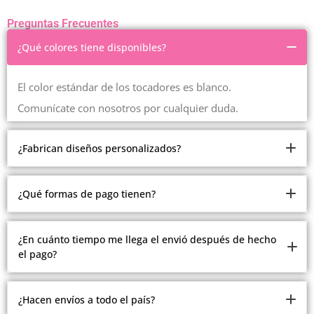
Preguntas Frecuentes
¿Qué colores tiene disponibles?
El color estándar de los tocadores es blanco.
Comunícate con nosotros por cualquier duda.
¿Fabrican diseños personalizados?
Somos fabricantes.
¿Qué formas de pago tienen?
Pero debido a la cantidad de modelos y estilos que
manejamos, no estamos realizando modelos
Ofrecemos múltiples formas de pago.
¿En cuánto tiempo me llega el envió después de hecho
personalizados.
el pago?
Contado, contra entrega en Medellín, recibimos todas las
Comunícate con nosotros con gusto te atenderemos
tarjetas, plan separé en Medellín, crédito ADDI y
Todos los envíos se realizan después del pago de 2 a 15
Sistecredito.
¿Hacen envíos a todo el país?