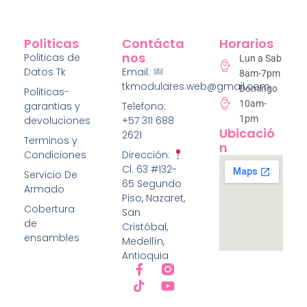
Politicas
Contácta
Horarios
Nos
Politicas de
Lun a Sab
Datos Tk
Email:
8am-7pm
tkmodulares.web@gmail.com
Domingo
Politicas-
10am-
garantias y
Telefono:
1pm
devoluciones
+57 311 688
Ubicació
2621
Terminos y
N
Condiciones
Dirección:
Cl. 63 #132-
Servicio De
65 Segundo
Armado
Piso, Nazaret,
Cobertura
San
de
Cristóbal,
ensambles
Medellín,
Antioquia