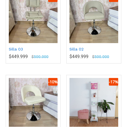
Silla 03
Silla 02
$
449.999
$
449.999
$
500.000
$
500.000
-
10
%
-
17
%