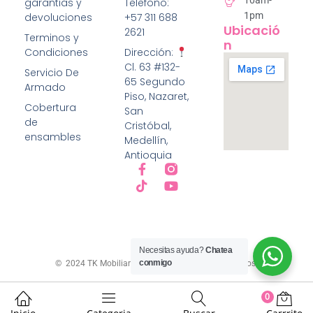
10am-
garantias y
Telefono:
5
1pm
devoluciones
+57 311 688
Ubicació
2621
Terminos y
N
Condiciones
Dirección:
Cl. 63 #132-
Servicio De
65 Segundo
Armado
Piso, Nazaret,
Cobertura
San
de
Cristóbal,
ensambles
Medellín,
Antioquia
Necesitas ayuda?
Chatea
conmigo
© 2024 TK Mobiliario Todos los derechos reservados.
0