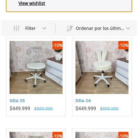
View wishlist
Filter
Ordenar por los últimos
-
10
%
-
10
%
Silla 05
Silla 04
$
449.999
$
449.999
$
500.000
$
500.000
-
10
%
-
10
%