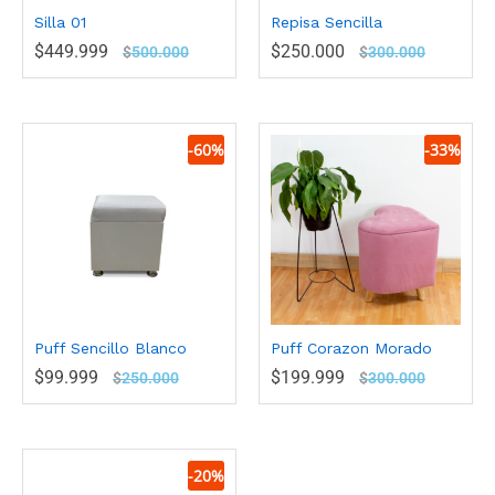
Silla 01
Repisa Sencilla
$
449.999
$
250.000
$
500.000
$
300.000
-
60
%
-
33
%
Puff Sencillo Blanco
Puff Corazon Morado
$
99.999
$
199.999
$
250.000
$
300.000
-
20
%