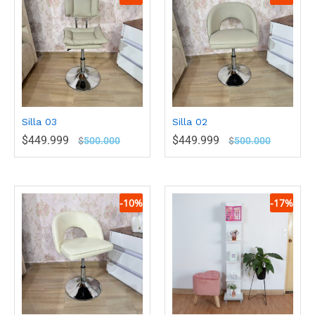
Silla 03
Silla 02
$
449.999
$
449.999
$
500.000
$
500.000
-
10
%
-
17
%