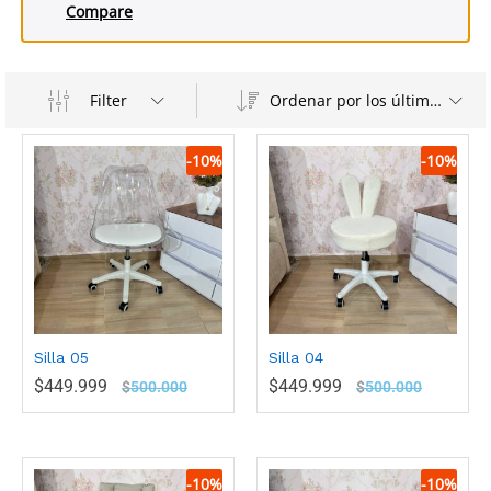
Compare
Filter
Ordenar por los últimos
-
10
%
-
10
%
Silla 05
Silla 04
$
449.999
$
449.999
$
500.000
$
500.000
-
10
%
-
10
%