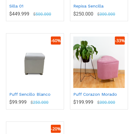
Silla 01
Repisa Sencilla
$
449.999
$
250.000
$
500.000
$
300.000
-
60
%
-
33
%
Puff Sencillo Blanco
Puff Corazon Morado
$
99.999
$
199.999
$
250.000
$
300.000
-
20
%