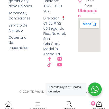
10am-
garantias y
Telefono:
5
1pm
devoluciones
+57 311 688
Ubicació
2621
Terminos y
N
Condiciones
Dirección:
Cl. 63 #132-
Servicio De
65 Segundo
Armado
Piso, Nazaret,
Cobertura
San
de
Cristóbal,
ensambles
Medellín,
Antioquia
Necesitas ayuda?
Chatea
conmigo
© 2024 TK Mobiliario Todos los derechos reservados.
0