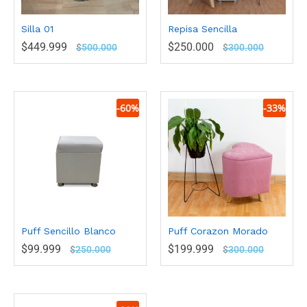
Silla 01
Repisa Sencilla
$
449.999
$
250.000
$
500.000
$
300.000
-
60
%
-
33
%
Puff Sencillo Blanco
Puff Corazon Morado
$
99.999
$
199.999
$
250.000
$
300.000