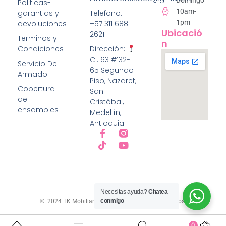
Domingo
Politicas-
d
e
10am-
garantias y
Telefono:
5
1pm
devoluciones
+57 311 688
Ubicació
2621
Terminos y
N
Condiciones
Dirección:
Cl. 63 #132-
Servicio De
65 Segundo
Armado
Piso, Nazaret,
Cobertura
San
de
Cristóbal,
ensambles
Medellín,
Antioquia
Necesitas ayuda?
Chatea
conmigo
© 2024 TK Mobiliario Todos los derechos reservados.
0