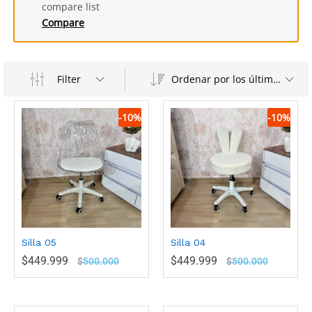
compare list
Compare
Filter
Ordenar por los últimos
-
10
%
-
10
%
Silla 05
Silla 04
$
449.999
$
449.999
$
500.000
$
500.000