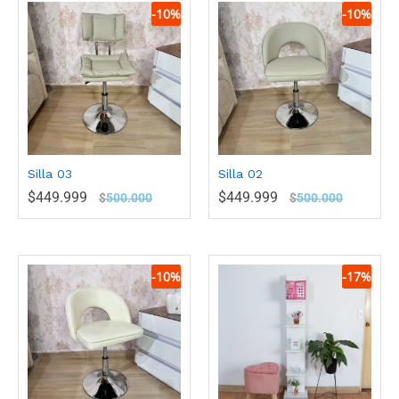
-
10
%
-
10
%
Silla 03
Silla 02
$
449.999
$
449.999
$
500.000
$
500.000
-
10
%
-
17
%