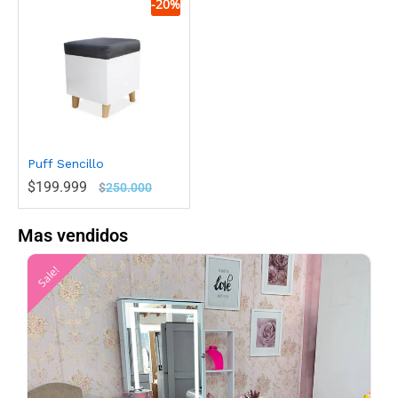
-
20
%
Puff Sencillo
$
199.999
$
250.000
Mas vendidos
Sale!