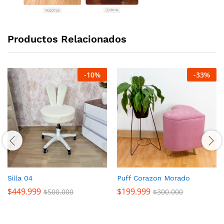
Productos Relacionados
-
10
%
-
33
%
Silla 04
Puff Corazon Morado
$
449.999
$
199.999
$
500.000
$
300.000