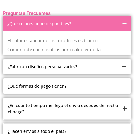
Preguntas Frecuentes
¿Qué colores tiene disponibles?
El color estándar de los tocadores es blanco.
Comunícate con nosotros por cualquier duda.
¿Fabrican diseños personalizados?
Somos fabricantes.
¿Qué formas de pago tienen?
Pero debido a la cantidad de modelos y estilos que
manejamos, no estamos realizando modelos
Ofrecemos múltiples formas de pago.
¿En cuánto tiempo me llega el envió después de hecho
personalizados.
el pago?
Contado, contra entrega en Medellín, recibimos todas las
Comunícate con nosotros con gusto te atenderemos
tarjetas, plan separé en Medellín, crédito ADDI y
Todos los envíos se realizan después del pago de 2 a 15
Sistecredito.
¿Hacen envíos a todo el país?