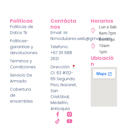
Politicas
Contácta
Horarios
Nos
Politicas de
Lun a Sab
Datos Tk
Email:
8am-7pm
tkmodulares.web@gmail.com
Domingo
Politicas-
10am-
garantias y
Telefono:
1pm
devoluciones
+57 311 688
Ubicació
2621
Terminos y
N
Condiciones
Dirección:
Cl. 63 #132-
Servicio De
65 Segundo
Armado
Piso, Nazaret,
Cobertura
San
de
Cristóbal,
ensambles
Medellín,
Antioquia