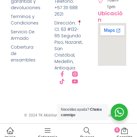
10am-
garantias y
Telefono:
5
1pm
devoluciones
+57 311 688
Ubicació
2621
Terminos y
N
Condiciones
Dirección:
Cl. 63 #132-
Servicio De
65 Segundo
Armado
Piso, Nazaret,
Cobertura
San
de
Cristóbal,
ensambles
Medellín,
Antioquia
Necesitas ayuda?
Chatea
conmigo
© 2024 TK Mobiliario Todos los derechos reservados.
0