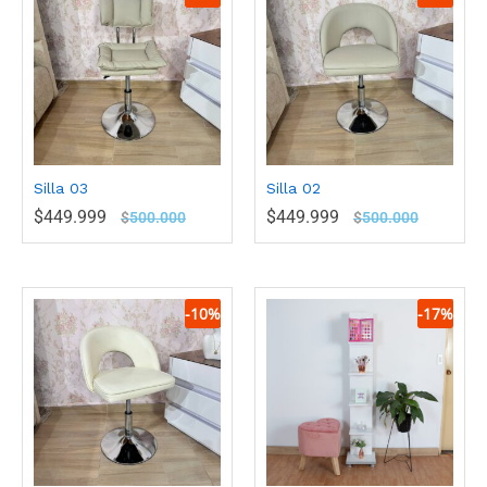
Silla 03
Silla 02
$
449.999
$
449.999
$
500.000
$
500.000
-
10
%
-
17
%