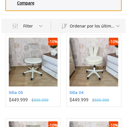
Compare
Filter
Ordenar por los últimos
-
10
%
-
10
%
Silla 05
Silla 04
$
449.999
$
449.999
$
500.000
$
500.000
-
10
%
-
10
%