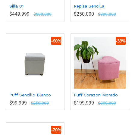
Silla 01
Repisa Sencilla
$
449.999
$
250.000
$
500.000
$
300.000
-
60
%
-
33
%
Puff Sencillo Blanco
Puff Corazon Morado
$
99.999
$
199.999
$
250.000
$
300.000
-
20
%