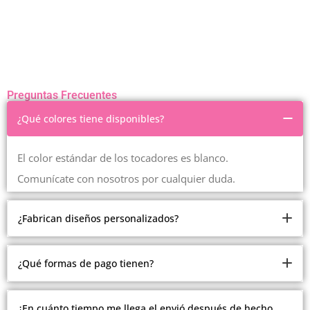
Preguntas Frecuentes
¿Qué colores tiene disponibles?
El color estándar de los tocadores es blanco.
Comunícate con nosotros por cualquier duda.
¿Fabrican diseños personalizados?
Somos fabricantes.
¿Qué formas de pago tienen?
Pero debido a la cantidad de modelos y estilos que
manejamos, no estamos realizando modelos
Ofrecemos múltiples formas de pago.
¿En cuánto tiempo me llega el envió después de hecho