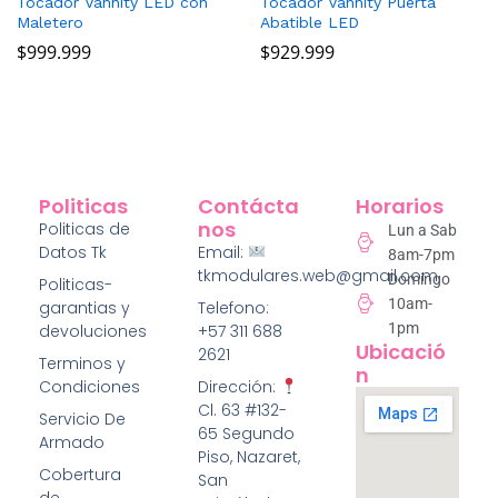
Tocador Vannity LED con
Tocador Vannity Puerta
Maletero
Abatible LED
$
999.999
$
929.999
Politicas
Contácta
Horarios
Nos
Politicas de
Lun a Sab
Datos Tk
Email:
8am-7pm
tkmodulares.web@gmail.com
Domingo
Politicas-
10am-
garantias y
Telefono:
1pm
devoluciones
+57 311 688
Ubicació
2621
Terminos y
N
Condiciones
Dirección:
Cl. 63 #132-
Servicio De
65 Segundo
Armado
Piso, Nazaret,
Cobertura
San
de