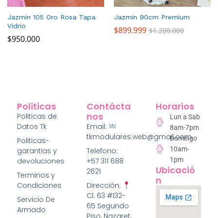
Jazmin 105 Oro Rosa Tapa
Jazmin 90cm Premium
Vidrio
$
899.999
$
1.200.000
$
950.000
Politicas
Contácta
Horarios
Nos
Politicas de
Lun a Sab
Datos Tk
Email:
8am-7pm
tkmodulares.web@gmail.com
Domingo
Politicas-
10am-
garantias y
Telefono:
1pm
devoluciones
+57 311 688
Ubicació
2621
Terminos y
N
Condiciones
Dirección:
Cl. 63 #132-
Servicio De
65 Segundo
Armado
Piso, Nazaret,