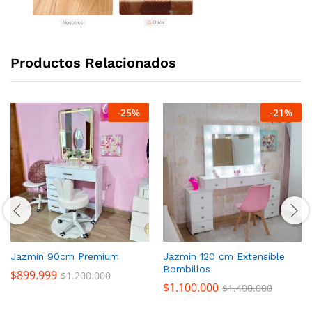
Productos Relacionados
-
25
%
-
21
%
Jazmin 90cm Premium
Jazmin 120 cm Extensible
Bombillos
$
899.999
$
1.200.000
$
1.100.000
$
1.400.000