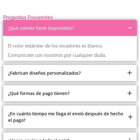
Preguntas Frecuentes
¿Qué colores tiene disponibles?
El color estándar de los tocadores es blanco.
Comunícate con nosotros por cualquier duda.
¿Fabrican diseños personalizados?
Somos fabricantes.
¿Qué formas de pago tienen?
Pero debido a la cantidad de modelos y estilos que
manejamos, no estamos realizando modelos
Ofrecemos múltiples formas de pago.
¿En cuánto tiempo me llega el envió después de hecho
personalizados.
el pago?
Contado, contra entrega en Medellín, recibimos todas las
Comunícate con nosotros con gusto te atenderemos
tarjetas, plan separé en Medellín, crédito ADDI y
Todos los envíos se realizan después del pago de 2 a 15
Sistecredito.