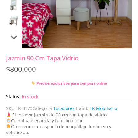
Jazmin 90 Cm Tapa Vidrio
$
800.000
Precios exclusivos para compras online
Status:
In stock
SKU
TK-0170
Categoria
Tocadores
Brand:
TK Mobiliario
El tocador Jazmín de 90 cm con tapa de vidrio
Combina elegancia y funcionalidad
Ofreciendo un espacio de maquillaje luminoso y
sofisticado.