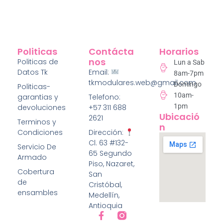
Politicas
Contácta
Horarios
Nos
Politicas de
Lun a Sab
Datos Tk
Email:
8am-7pm
tkmodulares.web@gmail.com
Domingo
Politicas-
10am-
garantias y
Telefono:
1pm
devoluciones
+57 311 688
Ubicació
2621
Terminos y
N
Condiciones
Dirección:
Cl. 63 #132-
Servicio De
65 Segundo
Armado
Piso, Nazaret,
Cobertura
San
de
Cristóbal,
ensambles
Medellín,
Antioquia