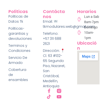
Politicas
Contácta
Horarios
Nos
Politicas de
Lun a Sab
Datos Tk
Email:
8am-7pm
tkmodulares.web@gmail.com
Domingo
Politicas-
10am-
garantias y
Telefono:
1pm
devoluciones
+57 311 688
Ubicació
2621
Terminos y
N
Condiciones
Dirección:
Cl. 63 #132-
Servicio De
65 Segundo
Armado
Piso, Nazaret,
Cobertura
San
de
Cristóbal,
ensambles
Medellín,
Antioquia