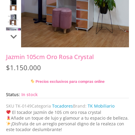
Jazmin 105cm Oro Rosa Crystal
$
1.150.000
Precios exclusivos para compras online
Status:
In stock
SKU
TK-0149
Categoria
Tocadores
Brand:
TK Mobiliario
El tocador Jazmín de 105 cm oro rosa crystal
Añade un toque de lujo y glamour a tu espacio de belleza.
¡Disfruta de un arreglo personal digno de la realeza con
este tocador deslumbrante!