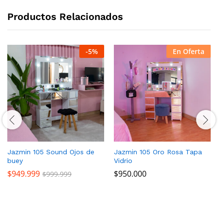
Productos Relacionados
-
5
%
En Oferta
Jazmin 105 Sound Ojos de
Jazmin 105 Oro Rosa Tapa
buey
Vidrio
$
949.999
$
950.000
$
999.999