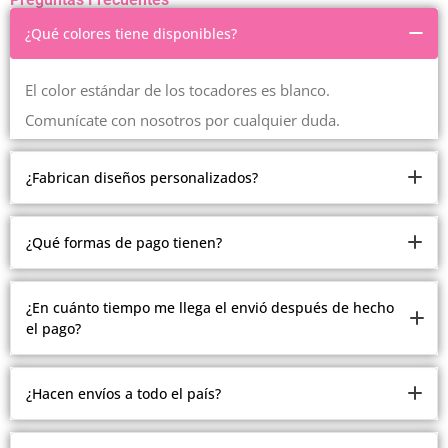
¿Qué colores tiene disponibles?
El color estándar de los tocadores es blanco.
Comunícate con nosotros por cualquier duda.
¿Fabrican diseños personalizados?
Somos fabricantes.
¿Qué formas de pago tienen?
Pero debido a la cantidad de modelos y estilos que
manejamos, no estamos realizando modelos
Ofrecemos múltiples formas de pago.
¿En cuánto tiempo me llega el envió después de hecho
personalizados.
el pago?
Contado, contra entrega en Medellín, recibimos todas las
Comunícate con nosotros con gusto te atenderemos
tarjetas, plan separé en Medellín, crédito ADDI y
Todos los envíos se realizan después del pago de 2 a 15
Sistecredito.
¿Hacen envíos a todo el país?
días hábiles.