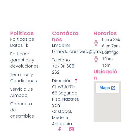
Politicas
Contácta
Horarios
Nos
Politicas de
Lun a Sab
Datos Tk
Email:
8am-7pm
tkmodulares.web@gmail.com
Domingo
Politicas-
10am-
garantias y
Telefono:
1pm
devoluciones
+57 311 688
Ubicació
2621
Terminos y
N
Condiciones
Dirección:
Cl. 63 #132-
Servicio De
65 Segundo
Armado
Piso, Nazaret,
Cobertura
San
de
Cristóbal,
ensambles
Medellín,
Antioquia