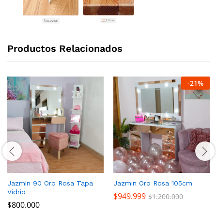
Productos Relacionados
-
21
%
Jazmin 90 Oro Rosa Tapa
Jazmin Oro Rosa 105cm
Vidrio
$
949.999
$
1.200.000
$
800.000