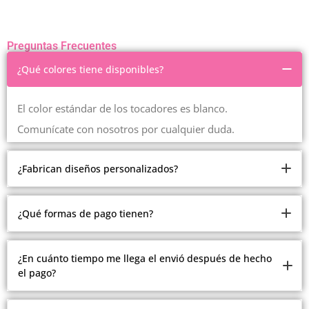
Preguntas Frecuentes
¿Qué colores tiene disponibles?
El color estándar de los tocadores es blanco.
Comunícate con nosotros por cualquier duda.
¿Fabrican diseños personalizados?
Somos fabricantes.
¿Qué formas de pago tienen?
Pero debido a la cantidad de modelos y estilos que
manejamos, no estamos realizando modelos
Ofrecemos múltiples formas de pago.
¿En cuánto tiempo me llega el envió después de hecho
personalizados.
el pago?
Contado, contra entrega en Medellín, recibimos todas las
Comunícate con nosotros con gusto te atenderemos
tarjetas, plan separé en Medellín, crédito ADDI y