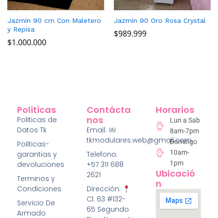
Jazmin 90 cm Con Maletero
Jazmin 90 Oro Rosa Crystal
y Repisa
$
989.999
$
1.000.000
Politicas
Contácta
Horarios
Nos
Politicas de
Lun a Sab
Datos Tk
Email:
8am-7pm
tkmodulares.web@gmail.com
Domingo
Politicas-
10am-
garantias y
Telefono:
1pm
devoluciones
+57 311 688
Ubicació
2621
Terminos y
N
Condiciones
Dirección:
Cl. 63 #132-
Servicio De
65 Segundo
Armado