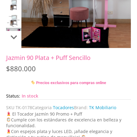
Jazmin 90 Plata + Puff Sencillo
$
880.000
Precios exclusivos para compras online
Status:
In stock
SKU
TK-0178
Categoria
Tocadores
Brand:
TK Mobiliario
El Tocador Jazmín 90 Promo + Puff
Cumple con los estándares de excelencia en belleza y
funcionalidad.
Con espejos plata y luces LED, ¡añade elegancia y