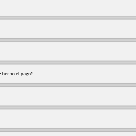
os que manejamos, no estamos realizando modelos personalizados
eremos
e hecho el pago?
todas las tarjetas, plan separé en Medellín, crédito ADDI y Sistec
de 2 a 15 días hábiles.
s aledañas.