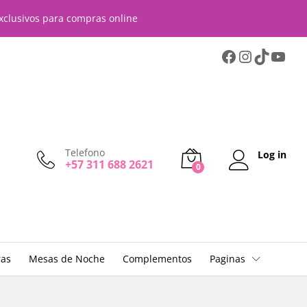
$
1.050.000
Añadir al carrito
xclusivos para compras online
Telefono
Log in
+57 311 688 2621
0
ras
Mesas de Noche
Complementos
Paginas