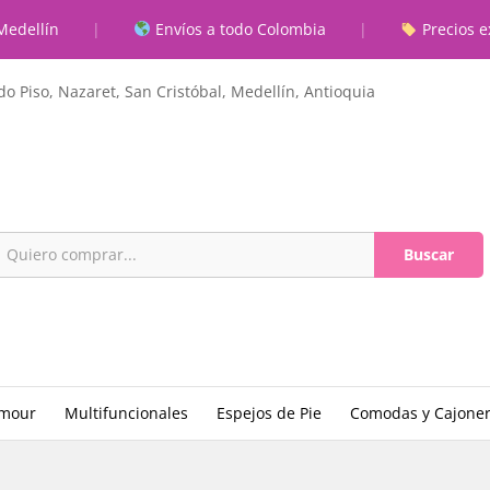
Medellín
|
Envíos a todo Colombia
|
Precios e
ones (0)
o Piso, Nazaret, San Cristóbal, Medellín, Antioquia
Buscar
amour
Multifuncionales
Espejos de Pie
Comodas y Cajone