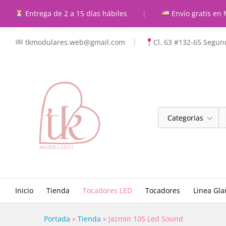
Jazmin 105 Led Sound
Entrega de 2 a 15 días hábiles
|
Envío gratis en 
Descripcion
Caracteristicas
Valoraci
tkmodulares.web@gmail.com
Cl. 63 #132-65 Segund
Categorias
Inicio
Tienda
Tocadores LED
Tocadores
Linea Gl
Portada
»
Tienda
»
Jazmin 105 Led Sound