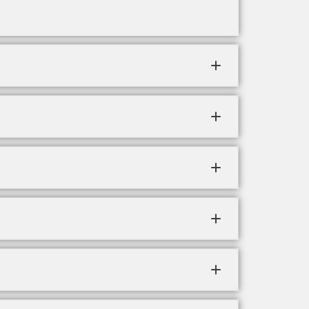
.
redito.