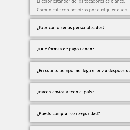
El color estándar de los tocadores es blanco.
Comunícate con nosotros por cualquier duda.
¿Fabrican diseños personalizados?
Somos fabricantes.
¿Qué formas de pago tienen?
Pero debido a la cantidad de modelos y estil
Comunícate con nosotros con gusto te atend
Ofrecemos múltiples formas de pago.
¿En cuánto tiempo me llega el envió después d
Contado, contra entrega en Medellín, recibimos 
Todos los envíos se realizan después del pago 
¿Hacen envíos a todo el país?
Tenemos envíos a ciudades principales y zona
¿Puedo comprar con seguridad?
Algunas zonas alejadas debes cotizar el envío.