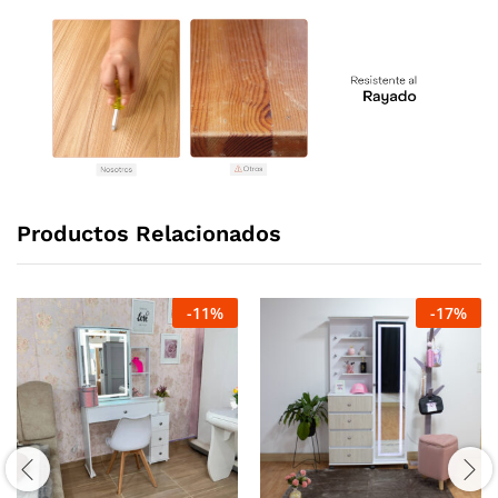
Productos Relacionados
-
11
%
-
17
%