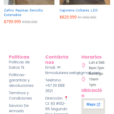
Zafiro Repisas Sencillo
Cajonera Collares LED
Extensible
$
829.999
$
1.000.000
$
799.999
$
900.000
Politicas
Contácta
Horarios
Nos
Politicas de
Lun a Sab
Datos Tk
Email:
8am-7pm
tkmodulares.web@gmail.com
Domingo
Politicas-
10am-
garantias y
Telefono:
1pm
devoluciones
+57 311 688
Ubicació
2621
Terminos y
N
Condiciones
Dirección:
Cl. 63 #132-
Servicio De
65 Segundo
Armado