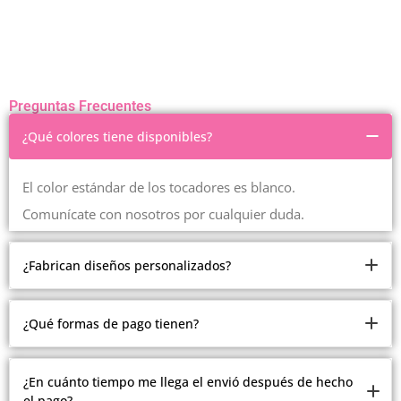
Preguntas Frecuentes
¿Qué colores tiene disponibles?
El color estándar de los tocadores es blanco.
Comunícate con nosotros por cualquier duda.
¿Fabrican diseños personalizados?
Somos fabricantes.
¿Qué formas de pago tienen?
Pero debido a la cantidad de modelos y estilos que
manejamos, no estamos realizando modelos
Ofrecemos múltiples formas de pago.
¿En cuánto tiempo me llega el envió después de hecho
personalizados.
el pago?