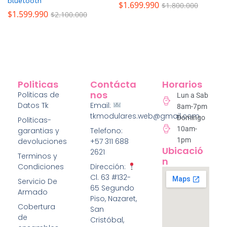
bluetooth
$
1.699.990
$
1.800.000
$
1.599.990
$
2.100.000
Politicas
Contácta
Horarios
Nos
Politicas de
Lun a Sab
Datos Tk
Email:
8am-7pm
tkmodulares.web@gmail.com
Domingo
Politicas-
10am-
garantias y
Telefono:
1pm
devoluciones
+57 311 688
Ubicació
2621
Terminos y
N
Condiciones
Dirección:
Cl. 63 #132-
Servicio De
65 Segundo
Armado
Piso, Nazaret,
Cobertura
San
de
Cristóbal,