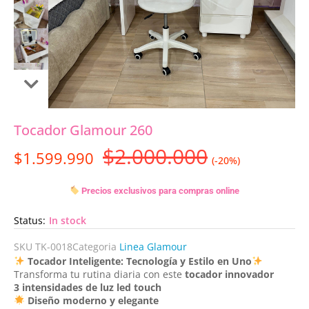
Tocador Glamour 260
$
2.000.000
$
1.599.990
(-20%)
Precios exclusivos para compras online
Status:
In stock
SKU
TK-0018
Categoria
Linea Glamour
Tocador Inteligente: Tecnología y Estilo en Uno
Transforma tu rutina diaria con este
tocador innovador
3 intensidades de luz led touch
Diseño moderno y elegante