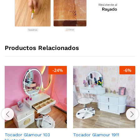
Productos Relacionados
-
24
%
-
6
%
Tocador Glamour 103
Tocador Glamour 1911