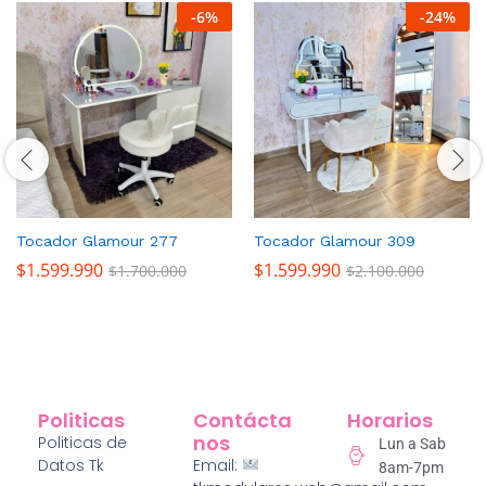
-
6
%
-
24
%
Tocador Glamour 277
Tocador Glamour 309
$
1.599.990
$
1.599.990
$
1.700.000
$
2.100.000
Politicas
Contácta
Horarios
Nos
Politicas de
Lun a Sab
Datos Tk
Email:
8am-7pm