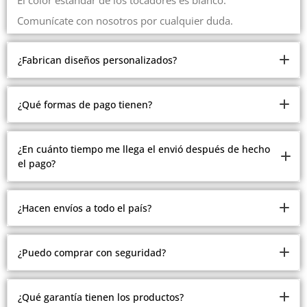
Comunícate con nosotros por cualquier duda.
¿Fabrican diseños personalizados?
Somos fabricantes.
¿Qué formas de pago tienen?
Pero debido a la cantidad de modelos y estilos que
manejamos, no estamos realizando modelos
Ofrecemos múltiples formas de pago.
¿En cuánto tiempo me llega el envió después de hecho
personalizados.
el pago?
Contado, contra entrega en Medellín, recibimos todas las
Comunícate con nosotros con gusto te atenderemos
tarjetas, plan separé en Medellín, crédito ADDI y
Todos los envíos se realizan después del pago de 2 a 15
Sistecredito.
¿Hacen envíos a todo el país?
días hábiles.
Tenemos envíos a ciudades principales y zonas aledañas.
¿Puedo comprar con seguridad?
Algunas zonas alejadas debes cotizar el envío.
Nuestro sitio web cuenta con los certificados de
¿Qué garantía tienen los productos?