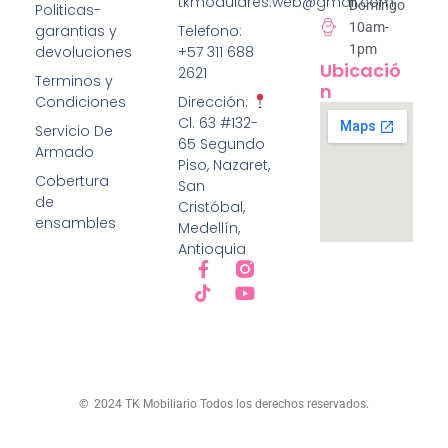
tkmodulares.web@gmail.com
Domingo
Politicas-
10am-
garantias y
Telefono:
1pm
devoluciones
+57 311 688
Ubicació
2621
Terminos y
N
Condiciones
Dirección:
Cl. 63 #132-
Servicio De
65 Segundo
Armado
Piso, Nazaret,
Cobertura
San
de
Cristóbal,
ensambles
Medellín,
Antioquia
© 2024 TK Mobiliario Todos los derechos reservados.