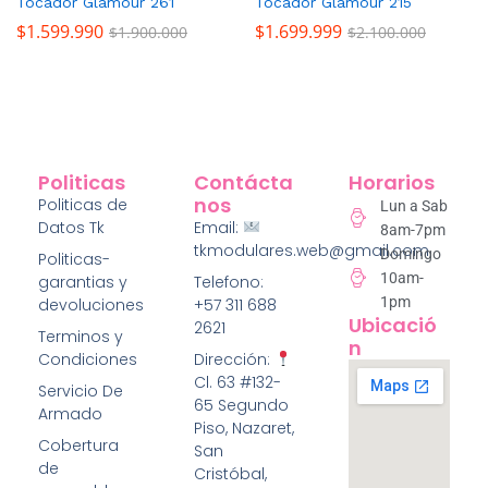
Tocador Glamour 261
Tocador Glamour 215
$
1.599.990
$
1.699.999
$
1.900.000
$
2.100.000
Politicas
Contácta
Horarios
Nos
Politicas de
Lun a Sab
Datos Tk
Email:
8am-7pm
tkmodulares.web@gmail.com
Domingo
Politicas-
10am-
garantias y
Telefono:
1pm
devoluciones
+57 311 688
Ubicació
2621
Terminos y
N
Condiciones
Dirección:
Cl. 63 #132-
Servicio De
65 Segundo
Armado
Piso, Nazaret,
Cobertura
San
de
Cristóbal,