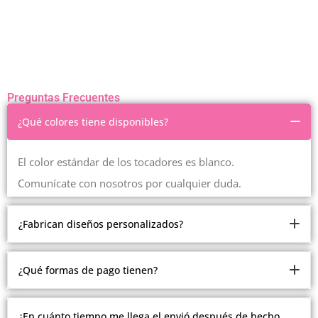
Preguntas Frecuentes
¿Qué colores tiene disponibles?
El color estándar de los tocadores es blanco.
Comunícate con nosotros por cualquier duda.
¿Fabrican diseños personalizados?
Somos fabricantes.
¿Qué formas de pago tienen?
Pero debido a la cantidad de modelos y estilos que
manejamos, no estamos realizando modelos
Ofrecemos múltiples formas de pago.
¿En cuánto tiempo me llega el envió después de hecho