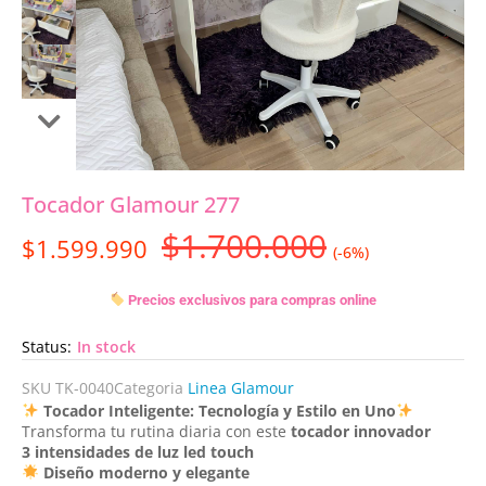
Tocador Glamour 277
$
1.700.000
$
1.599.990
(-6%)
Precios exclusivos para compras online
Status:
In stock
SKU
TK-0040
Categoria
Linea Glamour
Tocador Inteligente: Tecnología y Estilo en Uno
Transforma tu rutina diaria con este
tocador innovador
3 intensidades de luz led touch
Diseño moderno y elegante