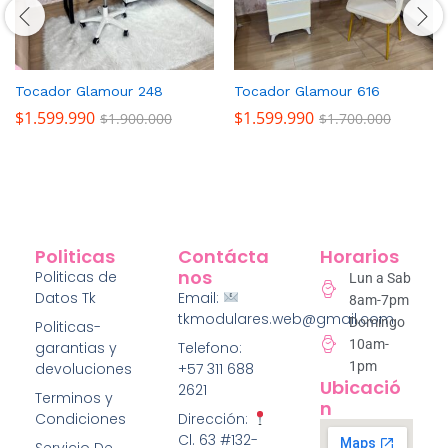
Tocador Glamour 248
Tocador Glamour 616
$
1.599.990
$
1.599.990
$
1.900.000
$
1.700.000
Politicas
Contácta
Horarios
Nos
Politicas de
Lun a Sab
Datos Tk
Email:
8am-7pm
tkmodulares.web@gmail.com
Domingo
Politicas-
10am-
garantias y
Telefono:
1pm
devoluciones
+57 311 688
Ubicació
2621
Terminos y
N
Condiciones
Dirección:
Cl. 63 #132-
Servicio De