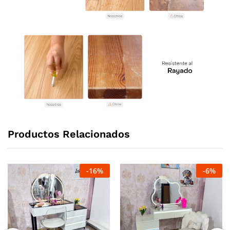
Productos Relacionados
-
16
%
-
6
%