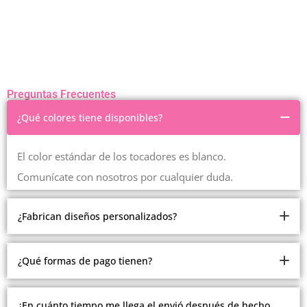
Preguntas Frecuentes
¿Qué colores tiene disponibles?
El color estándar de los tocadores es blanco.
Comunícate con nosotros por cualquier duda.
¿Fabrican diseños personalizados?
Somos fabricantes.
¿Qué formas de pago tienen?
Pero debido a la cantidad de modelos y estilos que
manejamos, no estamos realizando modelos
Ofrecemos múltiples formas de pago.
¿En cuánto tiempo me llega el envió después de hecho