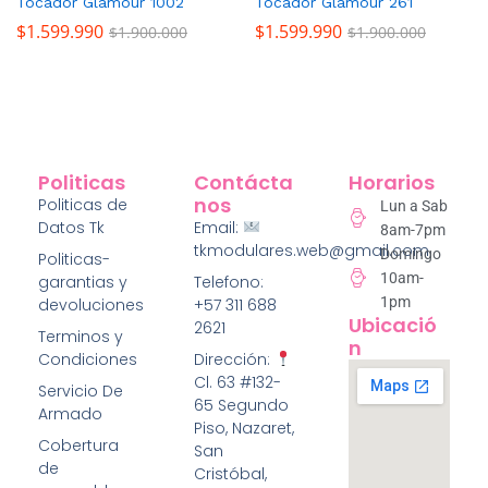
Tocador Glamour 1002
Tocador Glamour 261
$
1.599.990
$
1.599.990
$
1.900.000
$
1.900.000
Politicas
Contácta
Horarios
Nos
Politicas de
Lun a Sab
Datos Tk
Email:
8am-7pm
tkmodulares.web@gmail.com
Domingo
Politicas-
10am-
garantias y
Telefono:
1pm
devoluciones
+57 311 688
Ubicació
2621
Terminos y
N
Condiciones
Dirección:
Cl. 63 #132-
Servicio De
65 Segundo
Armado
Piso, Nazaret,
Cobertura
San
de
Cristóbal,