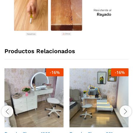
Productos Relacionados
-
16
%
-
16
%