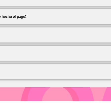
os que manejamos, no estamos realizando modelos personalizados
eremos
e hecho el pago?
todas las tarjetas, plan separé en Medellín, crédito ADDI y Sistec
de 2 a 15 días hábiles.
s aledañas.
e seguridad para la protección de datos de nuestros clientes.
mercado colombiano, siendo parte de los hogares.
e garantía.