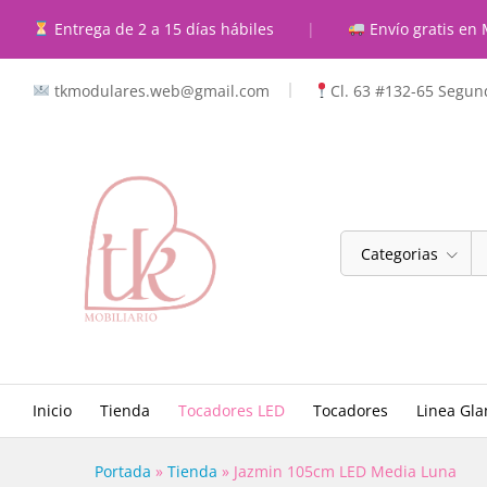
Jazmin 105cm LED Media Lu
Entrega de 2 a 15 días hábiles
|
Envío gratis en 
Descripcion
Caracteristicas
Valoraci
tkmodulares.web@gmail.com
Cl. 63 #132-65 Segund
Categorias
Inicio
Tienda
Tocadores LED
Tocadores
Linea Gl
Portada
»
Tienda
»
Jazmin 105cm LED Media Luna