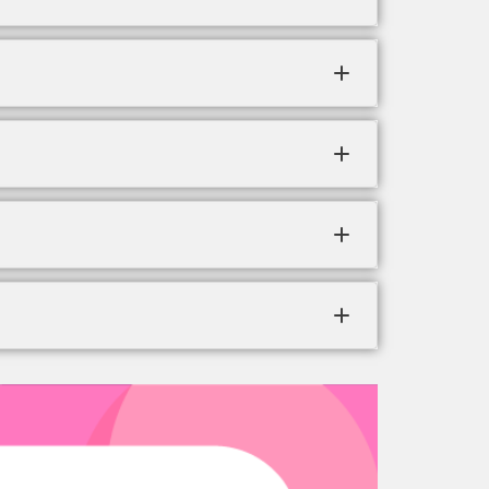
.
redito.