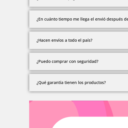
Pero debido a la cantidad de modelos y estil
Comunícate con nosotros con gusto te atend
Ofrecemos múltiples formas de pago.
¿En cuánto tiempo me llega el envió después d
Contado, contra entrega en Medellín, recibimos 
Todos los envíos se realizan después del pago 
¿Hacen envíos a todo el país?
Tenemos envíos a ciudades principales y zona
¿Puedo comprar con seguridad?
Algunas zonas alejadas debes cotizar el envío.
Nuestro sitio web cuenta con los certificados d
¿Qué garantía tienen los productos?
Somos una empresa con más de 10 años en el 
Todos nuestros productos cuentan con 1 año d