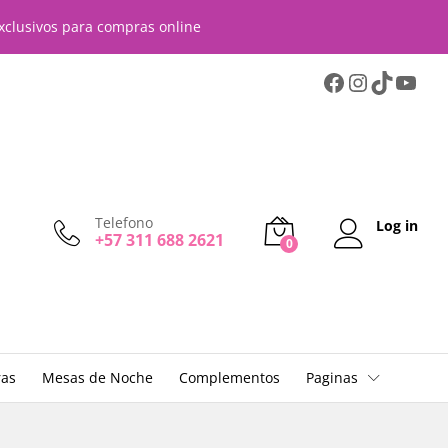
$
1.190.000
Añadir al carrito
xclusivos para compras online
Telefono
Log in
+57 311 688 2621
0
ras
Mesas de Noche
Complementos
Paginas