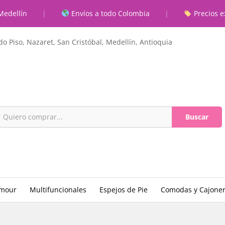
na
Medellín
|
Envíos a todo Colombia
|
Precios e
ones (0)
o Piso, Nazaret, San Cristóbal, Medellín, Antioquia
Buscar
amour
Multifuncionales
Espejos de Pie
Comodas y Cajone