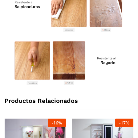
Productos Relacionados
-
16
%
-
17
%