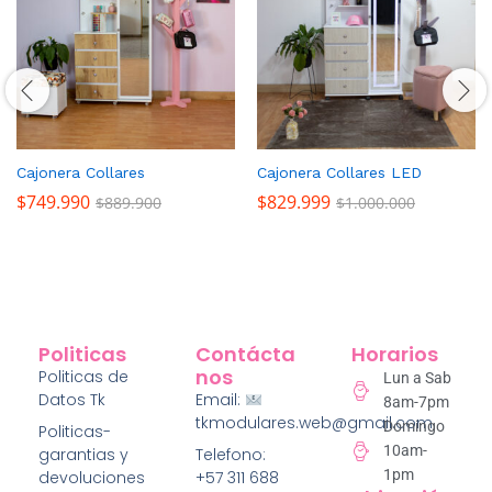
Cajonera Collares
Cajonera Collares LED
$
749.990
$
829.999
$
889.900
$
1.000.000
Politicas
Contácta
Horarios
Nos
Politicas de
Lun a Sab
Datos Tk
Email:
8am-7pm
tkmodulares.web@gmail.com
Domingo
Politicas-
10am-
garantias y
Telefono:
1pm
devoluciones
+57 311 688