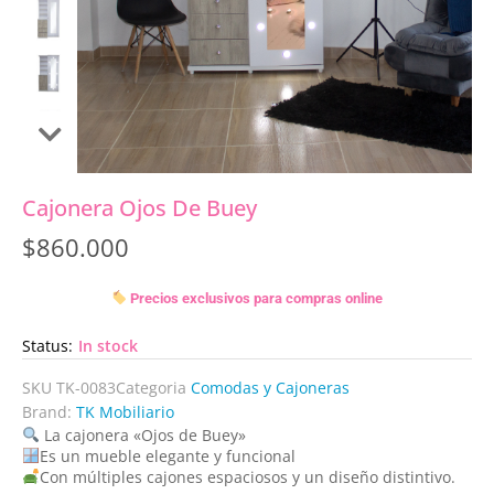
Cajonera Ojos De Buey
$
860.000
Precios exclusivos para compras online
Status:
In stock
SKU
TK-0083
Categoria
Comodas y Cajoneras
Brand:
TK Mobiliario
La cajonera «Ojos de Buey»
Es un mueble elegante y funcional
Con múltiples cajones espaciosos y un diseño distintivo.