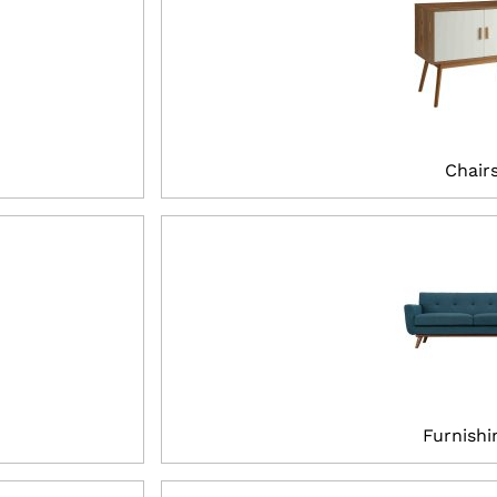
Chair
Furnishi