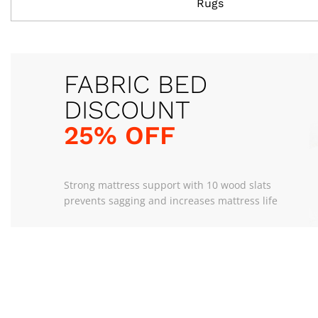
Rugs
FABRIC BED
25% OFF
Strong mattress support with 10 wood slats
prevents sagging and increases mattress life