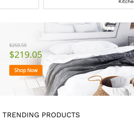
Kitche
$260.50
$219.05
Shop Now
TRENDING PRODUCTS