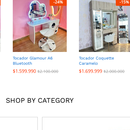
-
24
%
-
15
%
Tocador Glamour A6
Tocador Coquette
Bluetooth
Caramelo
$
1.599.990
$
1.699.999
$
2.100.000
$
2.000.000
SHOP BY CATEGORY