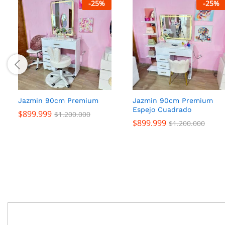
-
25
%
-
25
%
Jazmin 90cm Premium
Jazmin 90cm Premium
Espejo Cuadrado
$
899.999
$
1.200.000
$
899.999
$
1.200.000