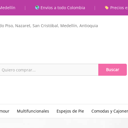
Medellín
|
Envíos a todo Colombia
|
Precios e
o Piso, Nazaret, San Cristóbal, Medellín, Antioquia
Buscar
amour
Multifuncionales
Espejos de Pie
Comodas y Cajone