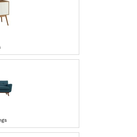
s
ngs