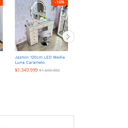
-
16
%
-
17
Jazmin 120cm LED Media
Tocador Glamour 263
Luna Caramelo
$
1.749.999
$
2.100.000
$
1.349.999
$
1.600.000