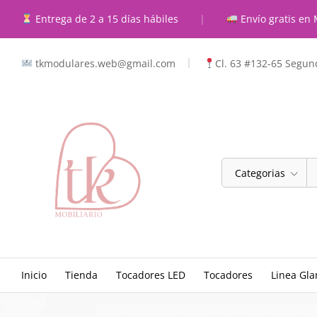
Entrega de 2 a 15 días hábiles
|
Envío gratis en 
tkmodulares.web@gmail.com
Cl. 63 #132-65 Segund
Categorias
Inicio
Tienda
Tocadores LED
Tocadores
Linea Gl