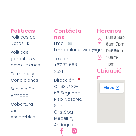
Politicas
Contácta
Horarios
Nos
Politicas de
Lun a Sab
Datos Tk
Email:
8am-7pm
tkmodulares.web@gmail.com
Domingo
Politicas-
10am-
garantias y
Telefono:
1pm
devoluciones
+57 311 688
Ubicació
2621
Terminos y
N
Condiciones
Dirección:
Cl. 63 #132-
Servicio De
65 Segundo
Armado
Piso, Nazaret,
Cobertura
San
de
Cristóbal,
ensambles
Medellín,
Antioquia