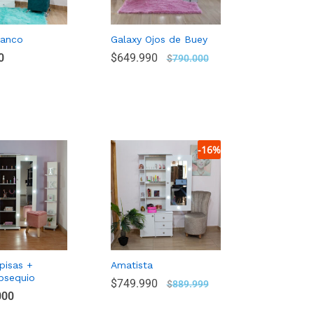
lanco
Galaxy Ojos de Buey
0
0
$
$
649.990
649.990
$
$
790.000
790.000
-
16
%
pisas +
Amatista
bsequio
$
$
749.990
749.990
$
$
889.999
889.999
000
000