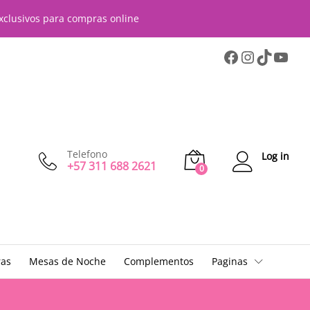
xclusivos para compras online
Telefono
Log in
+57 311 688 2621
0
ras
Mesas de Noche
Complementos
Paginas