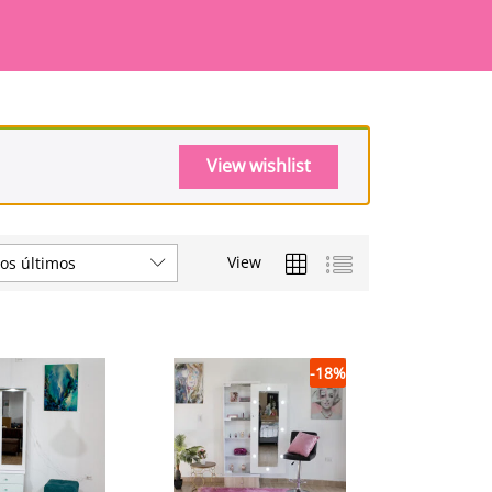
View wishlist
View
os últimos
-
18
%