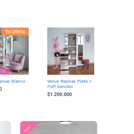
En Oferta
pisas Blanco
Venus Repisas Plata +
Puff Sencillo
0
0
$
$
1.200.000
1.200.000
Sale!
Sale!