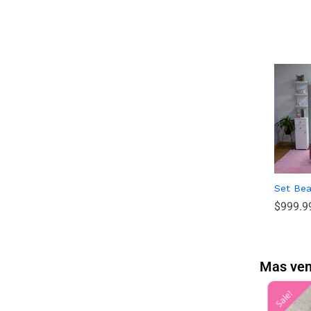
Set Bea
$
$
999.9
999.9
Mas ven
Sale!
Sale!