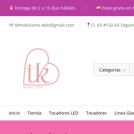
Entrega de 2 a 15 días hábiles
|
Envío gratis en 
tkmodulares.web@gmail.com
Cl. 63 #132-65 Segund
Categorias
Inicio
Tienda
Tocadores LED
Tocadores
Linea Gl