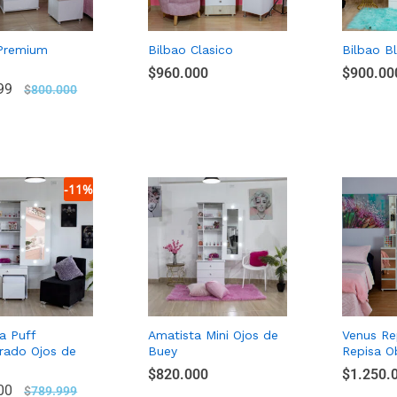
 Premium
Bilbao Clasico
Bilbao B
$
$
960.000
960.000
$
$
900.00
900.00
99
99
$
$
800.000
800.000
-
11
%
a Puff
Amatista Mini Ojos de
Venus Re
rado Ojos de
Buey
Repisa O
$
$
820.000
820.000
$
$
1.250.
1.250.
00
00
$
$
789.999
789.999