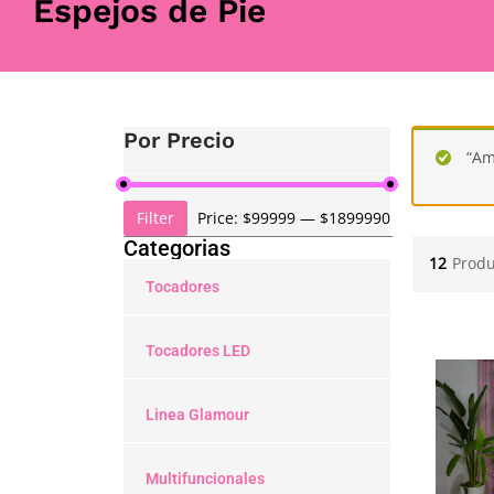
Espejos de Pie
Por Precio
“Am
Filter
Price:
$99999
—
$1899990
Categorias
12
Produ
Tocadores
Tocadores LED
Linea Glamour
Multifuncionales