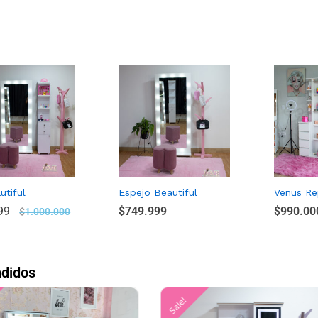
utiful
Espejo Beautiful
Venus Re
99
99
$
$
749.999
749.999
$
$
990.00
990.00
$
$
1.000.000
1.000.000
didos
Sale!