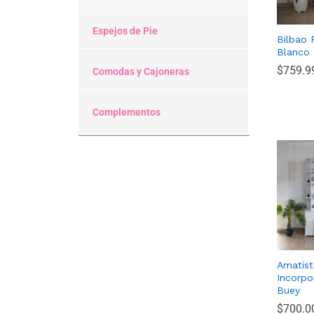
Espejos de Pie
Bilbao
Blanco
$
$
759.9
759.9
Comodas y Cajoneras
Complementos
Amatist
Incorpo
Buey
$
$
700.0
700.0