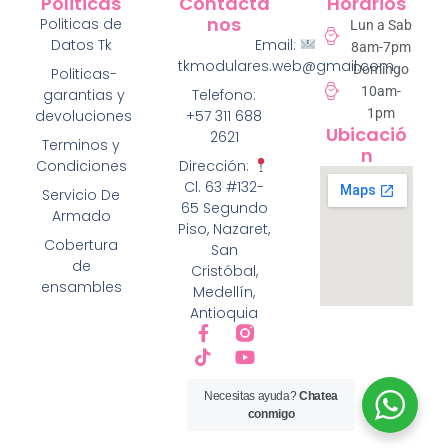
Politicas
Contácta
Horarios
Nos
Politicas de
Lun a Sab
Datos Tk
Email:
8am-7pm
tkmodulares.web@gmail.com
Domingo
Politicas-
10am-
garantias y
Telefono:
1pm
devoluciones
+57 311 688
Ubicació
2621
Terminos y
N
Condiciones
Dirección:
Cl. 63 #132-
Servicio De
65 Segundo
Armado
Piso, Nazaret,
Cobertura
San
de
Cristóbal,
ensambles
Medellín,
Antioquia
Necesitas ayuda?
Chatea
conmigo